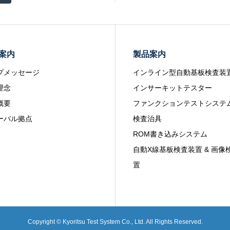
案内
製品案内
プメッセージ
インライン型自動基板検査装
理念
インサーキットテスター
概要
ファンクションテストシステ
ーバル拠点
検査治具
ROM書き込みシステム
自動X線基板検査装置 & 画像
置
Copyright © Kyoritsu Test System Co., Ltd. All Rights Reserved.