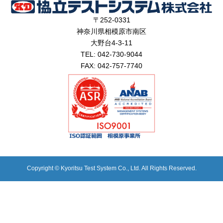
〒252-0331
神奈川県相模原市南区
大野台4-3-11
TEL: 042-730-9044
FAX: 042-757-7740
Copyright © Kyoritsu Test System Co., Ltd. All Rights Reserved.